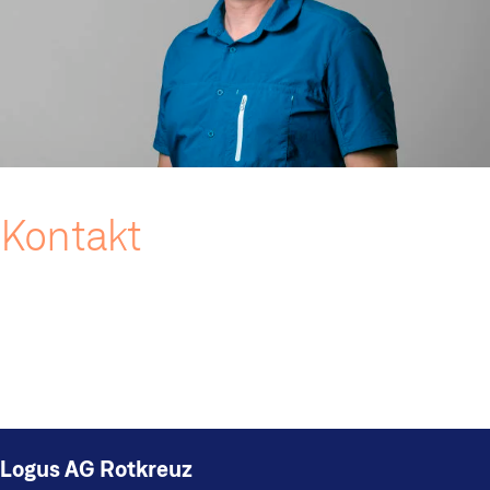
Kontakt
Ralph Bachofen
+41 58 822 84 60
ralph.bachofen@logus.ch
Logus AG Rotkreuz