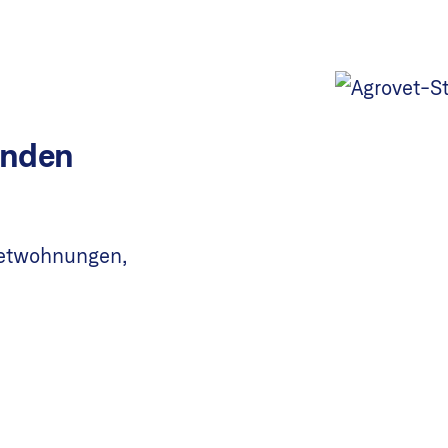
Agrovet-Strickhof
Agrovet-Strickhof Bildungs- und For
AusgangslageDie Wortkreation «AgroVet
Kooperationspartner ETH Zürich (Agrar
und Kanton...