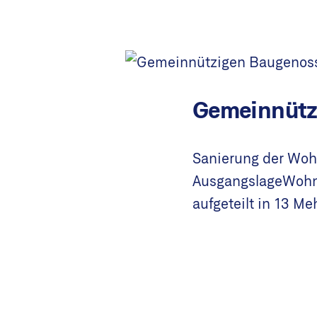
emeinnützigen Baugenossenschaft
anierung der Wohnüberbauung
sgangslageWohnüberbauung in der Stadt Zürich mit 
fgeteilt in 13 Mehrfamilienhäuser.