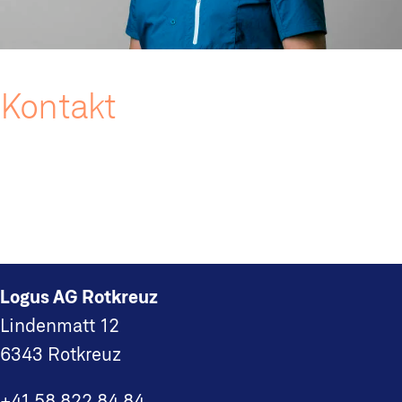
Kontakt
Ralph Bachofen
+41 58 822 84 60
ralph.bachofen@logus.ch
Logus AG Rotkreuz
Lindenmatt 12
6343 Rotkreuz
+41 58 822 84 84